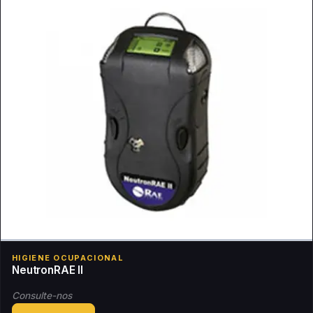
HIGIENE OCUPACIONAL
NeutronRAE II
Consulte-nos