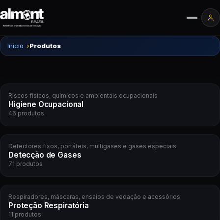
Pular para o conteúdo
Ár
Início
Produtos
Riscos físicos, químicos e ambientais ocupacionais
Higiene Ocupacional
46 produtos
Detectores fixos, portáteis, multigases e gases especiais
Detecção de Gases
71 produtos
Respiradores, máscaras, ensaios de vedação e acessórios
Proteção Respiratória
11 produtos