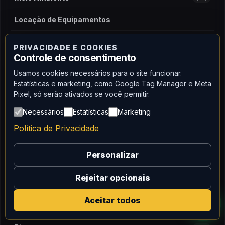
Locação de Equipamentos
Serviços
PRIVACIDADE E COOKIES
Controle de consentimento
Treinamentos
Usamos cookies necessários para o site funcionar.
Estatísticas e marketing, como Google Tag Manager e Meta
MARCAS
Pixel, só serão ativados se você permitir.
Necessários
Estatísticas
Marketing
Honeywell
(28)
Política de Privacidade
TSI
(24)
Personalizar
Svantek
(19)
Rejeitar opcionais
MSA
(15)
Aceitar todos
Dräger
(13)