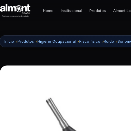
Pular para o conteúdo
Home
Institucional
Produtos
Almont L
Início
Produtos
Higiene Ocupacional
Risco físico
Ruído
Sonome