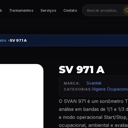
ab
Treinamentos
Serviços
Contato
Buscar produtos, ca
tro
SV 971 A
SV 971 A
Svantek
MARCA:
Higiene Ocupacion
CATEGORIAS:
O SVAN 971 é um sonômetro T
análise em bandas de 1/1 e 1/3 
e modo operacional Start/Stop,
ocupacional, ambiental e avali