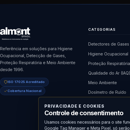
CATEGORIAS
Detectores de Gases
Referência em soluções para Higiene
Higiene Ocupacional
Ocupacional, Detecção de Gases,
Proteção Respiratória e Meio Ambiente
Proteção Respiratóri
desde 1996.
Qualidade do Ar (IAQ
ISO 17025 Acreditado
Meio Ambiente
Cobertura Nacional
Dosímetro de Ruído
Bomba de Amostrag
PRIVACIDADE E COOKIES
Medidor de Radiaçã
Controle de consentimento
Usamos cookies necessários para o site func
Google Tag Manager e Meta Pixel, só serão 