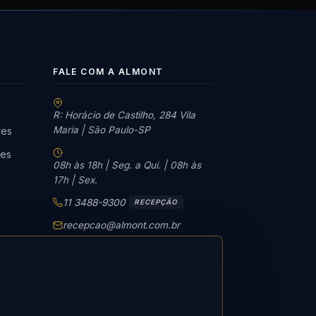
FALE COM A ALMONT
R: Horácio de Castilho, 284 Vila
Maria | São Paulo-SP
res
tes
08h às 18h | Seg. a Qui. | 08h às
17h | Sex.
11 3488-9300
RECEPÇÃO
recepcao@almont.com.br
Solicitar orçamento