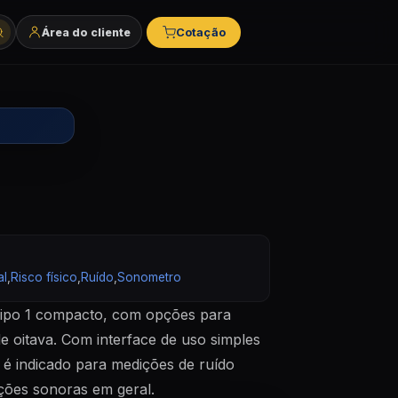
Área do cliente
Cotação
tegorias e marcas
al
,
Risco físico
,
Ruído
,
Sonometro
ipo 1 compacto, com opções para
de oitava. Com interface de uso simples
 é indicado para medições de ruído
ações sonoras em geral.