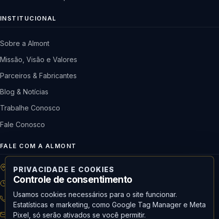
INSTITUCIONAL
Sobre a Almont
Missão, Visão e Valores
Parceiros & Fabricantes
Blog & Notícias
Trabalhe Conosco
Fale Conosco
FALE COM A ALMONT
R: Horácio de Castilho, 284 Vila Maria | São Paulo-SP
PRIVACIDADE E COOKIES
Controle de consentimento
08h às 18h | Seg. a Qui. | 08h às 17h | Sex.
Usamos cookies necessários para o site funcionar.
11 3488-9300
RECEPÇÃO
Estatísticas e marketing, como Google Tag Manager e Meta
recepcao@almont.com.br
Pixel, só serão ativados se você permitir.