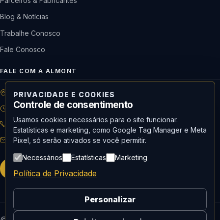
Parceiros & Fabricantes
Blog & Notícias
Trabalhe Conosco
Fale Conosco
FALE COM A ALMONT
R: Horácio de Castilho, 284 Vila Maria | São Paulo-SP
PRIVACIDADE E COOKIES
Controle de consentimento
08h às 18h | Seg. a Qui. | 08h às 17h | Sex.
Usamos cookies necessários para o site funcionar.
11 3488-9300
RECEPÇÃO
Estatísticas e marketing, como Google Tag Manager e Meta
recepcao@almont.com.br
Pixel, só serão ativados se você permitir.
Necessários
Estatísticas
Marketing
Solicitar orçamento
Política de Privacidade
Personalizar
© 2026 Almont do Brasil — Todos os direitos reservados.