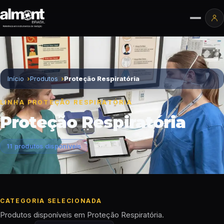
Pular para o conteúdo
Ár
Início
Produtos
Proteção Respiratória
LINHA PROTEÇÃO RESPIRATÓRIA
Proteção Respiratória
11 produtos disponíveis
CATEGORIA SELECIONADA
Produtos disponíveis em Proteção Respiratória.