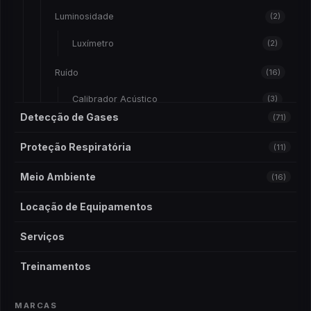
Luminosidade
(2)
Luxímetro
(2)
Ruído
(16)
Calibrador Acústico
(3)
Detecção de Gases
(71)
Dosímetro de Ruído
(4)
Risco Químico
(10)
Proteção Respiratória
(11)
Sonometro
(9)
Amostradores
(1)
Meio Ambiente
(16)
Vibração
(9)
Bomba De Amostragem
(10)
Medidor de Vibração
(9)
Locação de Equipamentos
Bomba de Amostragem
(3)
Serviços
Calibrador De Vazão
(1)
Treinamentos
Teste de Álcool e Droga
(2)
MARCAS
Etilômetro
(1)