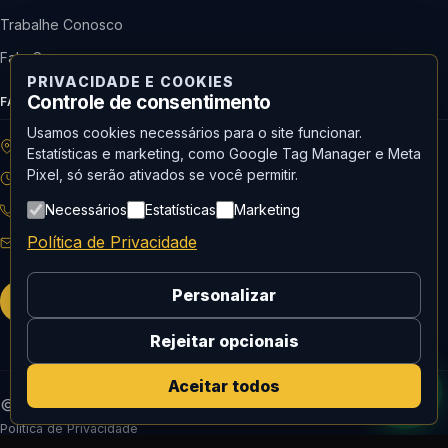
Trabalhe Conosco
Fale Conosco
PRIVACIDADE E COOKIES
Controle de consentimento
FALE COM A ALMONT
Usamos cookies necessários para o site funcionar.
R: Horácio de Castilho, 284 Vila Maria | São Paulo-SP
Estatísticas e marketing, como Google Tag Manager e Meta
Pixel, só serão ativados se você permitir.
08h às 18h | Seg. a Qui. | 08h às 17h | Sex.
Necessários
Estatísticas
Marketing
11 3488-9300
RECEPÇÃO
Política de Privacidade
recepcao@almont.com.br
Personalizar
Solicitar orçamento
Rejeitar opcionais
Aceitar todos
© 2026 Almont do Brasil — Todos os direitos reservados.
Política de Privacidade