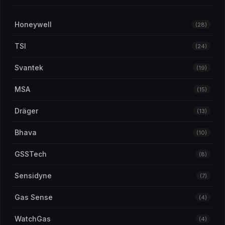
Testador de Drogas
(1)
Honeywell
(28)
TSI
(24)
Svantek
(19)
MSA
(15)
Dräger
(13)
Bhava
(10)
GSSTech
(8)
Sensidyne
(7)
Gas Sense
(4)
WatchGas
(4)