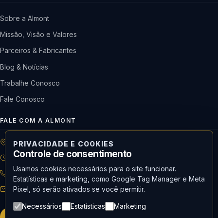
Sobre a Almont
Missão, Visão e Valores
Parceiros & Fabricantes
Blog & Notícias
Trabalhe Conosco
Fale Conosco
FALE COM A ALMONT
R: Horácio de Castilho, 284 Vila Maria | São Paulo-SP
PRIVACIDADE E COOKIES
Controle de consentimento
08h às 18h | Seg. a Qui. | 08h às 17h | Sex.
Usamos cookies necessários para o site funcionar.
11 3488-9300
RECEPÇÃO
Estatísticas e marketing, como Google Tag Manager e Meta
Pixel, só serão ativados se você permitir.
recepcao@almont.com.br
Necessários
Estatísticas
Marketing
Solicitar orçamento