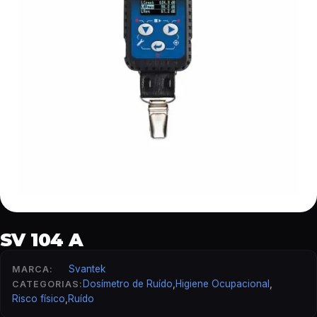
SV 104 A
Svantek
MARCA:
Dosímetro de Ruído
,
Higiene Ocupacional
,
CATEGORIAS:
Risco físico
,
Ruído