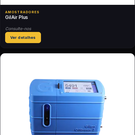
AMOSTRADORES
GilAir Plus
Consulte-nos
Ver detalhes