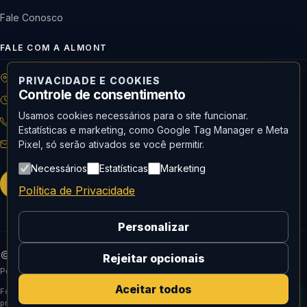
Fale Conosco
FALE COM A ALMONT
R: Horácio de Castilho, 284 Vila Maria | São Paulo-SP
PRIVACIDADE E COOKIES
Controle de consentimento
08h às 18h | Seg. a Qui. | 08h às 17h | Sex.
Usamos cookies necessários para o site funcionar.
11 3488-9300
RECEPÇÃO
Estatísticas e marketing, como Google Tag Manager e Meta
recepcao@almont.com.br
Pixel, só serão ativados se você permitir.
Necessários
Estatísticas
Marketing
Solicitar orçamento
Política de Privacidade
Personalizar
© 2026 Almont do Brasil — Todos os direitos reservados.
Rejeitar opcionais
Política de Privacidade
Aceitar todos
Fornecedor oficial de Mídia social, curadoria e
produção de conteúdo e Website