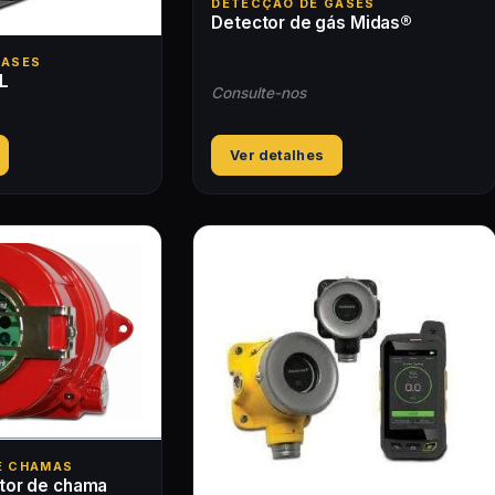
DETECÇÃO DE GASES
Detector de gás Midas®
GASES
L
Consulte-nos
Ver detalhes
E CHAMAS
tor de chama