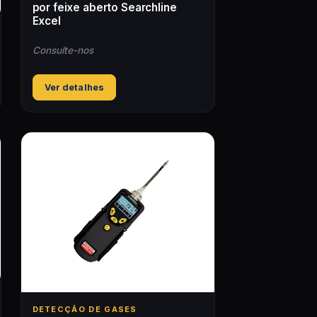
por feixe aberto Searchline
Excel
Consulte-nos
Ver detalhes
DETECÇÃO DE GASES