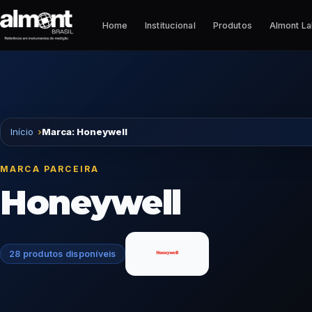
Pular para o conteúdo
Home
Institucional
Produtos
Almont L
Início
Marca: Honeywell
MARCA PARCEIRA
Honeywell
28 produtos disponíveis