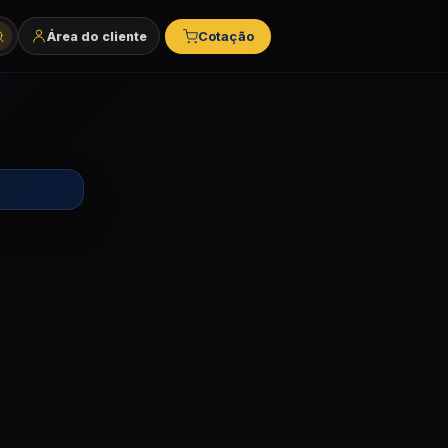
Área do cliente
Cotação
tegorias e marcas