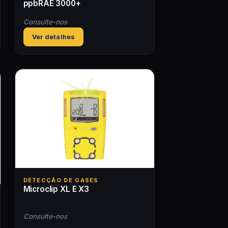
ppbRAE 3000+
Consulte-nos
Ver detalhes
DETECÇÃO DE GASES
Microclip XL E X3
Consulte-nos