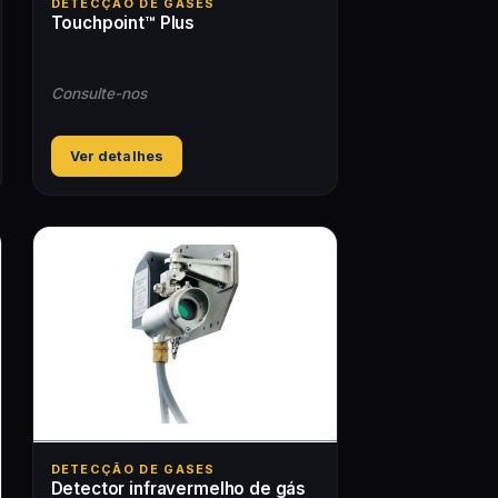
DETECÇÃO DE GASES
Touchpoint™ Plus
Consulte-nos
Ver detalhes
DETECÇÃO DE GASES
Detector infravermelho de gás