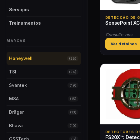
Serviços
DETECÇÃO DE 
SensePoint XC
Treinamentos
Consulte-nos
MARCAS
Ver detalhes
Honeywell
(28)
TSI
(24)
Svantek
(19)
MSA
(15)
Dräger
(13)
Bhava
(10)
DETECTORES D
FS20X™: Detec
GSSTech
(8)