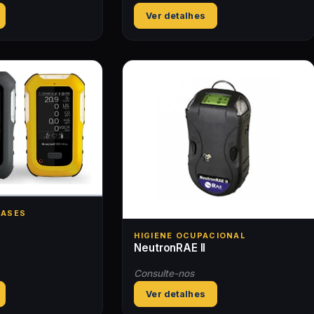
Ver detalhes
GASES
HIGIENE OCUPACIONAL
NeutronRAE II
Consulte-nos
Ver detalhes