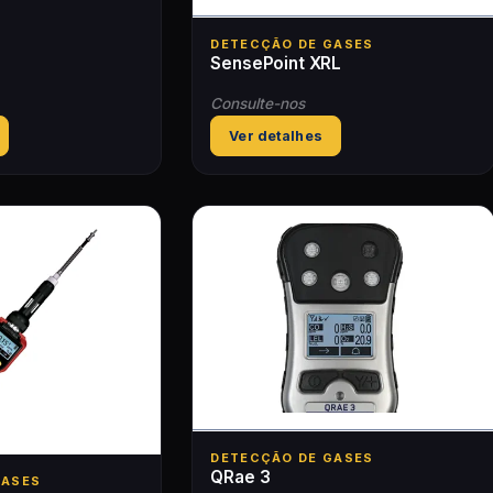
DETECÇÃO DE GASES
SensePoint XRL
Consulte-nos
Ver detalhes
DETECÇÃO DE GASES
QRae 3
GASES