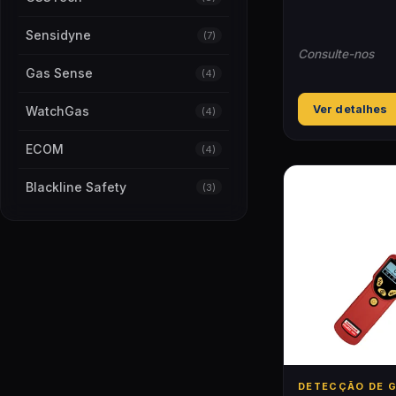
Sensidyne
(7)
Consulte-nos
Gas Sense
(4)
Ver detalhes
WatchGas
(4)
ECOM
(4)
Blackline Safety
(3)
DETECÇÃO DE 