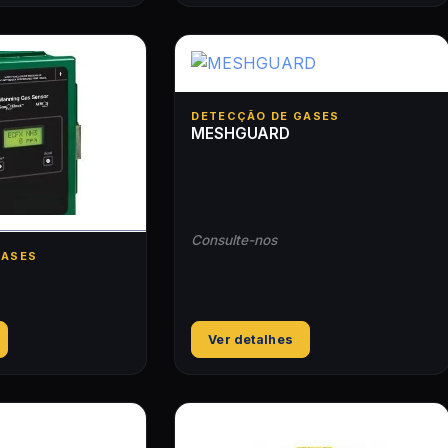
DETECÇÃO DE GASES
MESHGUARD
Consulte-nos
GASES
Ver detalhes