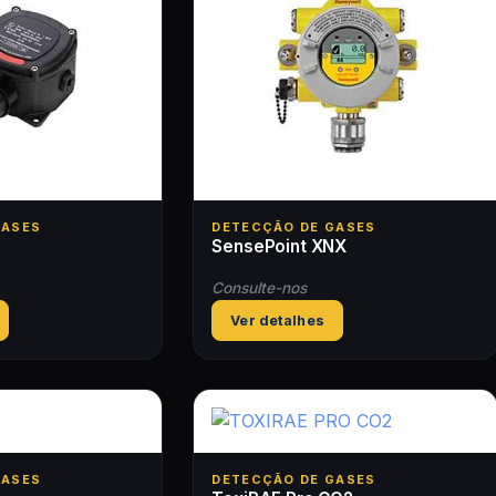
GASES
DETECÇÃO DE GASES
SensePoint XNX
Consulte-nos
Ver detalhes
GASES
DETECÇÃO DE GASES