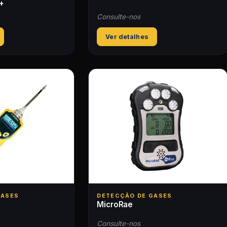
+
Consulte-nos
Ver detalhes
GASES
DETECÇÃO DE GASES
+
MicroRae
Consulte-nos