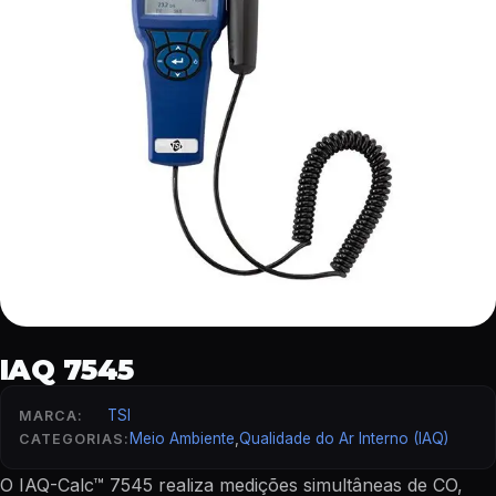
IAQ 7545
TSI
MARCA:
Meio Ambiente
,
Qualidade do Ar Interno (IAQ)
CATEGORIAS:
O IAQ-Calc™ 7545 realiza medições simultâneas de CO,