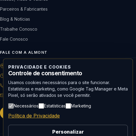
Parceiros & Fabricantes
Blog & Notícias
Trabalhe Conosco
Fale Conosco
FALE COM A ALMONT
R: Horácio de Castilho, 284 Vila Maria | São Paulo-SP
PRIVACIDADE E COOKIES
Controle de consentimento
08h às 18h | Seg. a Qui. | 08h às 17h | Sex.
Usamos cookies necessários para o site funcionar.
11 3488-9300
RECEPÇÃO
Estatísticas e marketing, como Google Tag Manager e Meta
Pixel, só serão ativados se você permitir.
recepcao@almont.com.br
Necessários
Estatísticas
Marketing
Solicitar orçamento
Política de Privacidade
Personalizar