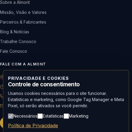
Sobre a Almont
Missão, Visão e Valores
Parceiros & Fabricantes
Blog & Notícias
Trabalhe Conosco
Fale Conosco
FALE COM A ALMONT
R: Horácio de Castilho, 284 Vila Maria | São Paulo-SP
PRIVACIDADE E COOKIES
Controle de consentimento
08h às 18h | Seg. a Qui. | 08h às 17h | Sex.
Usamos cookies necessários para o site funcionar.
11 3488-9300
RECEPÇÃO
Estatísticas e marketing, como Google Tag Manager e Meta
Pixel, só serão ativados se você permitir.
recepcao@almont.com.br
Necessários
Estatísticas
Marketing
Solicitar orçamento
Política de Privacidade