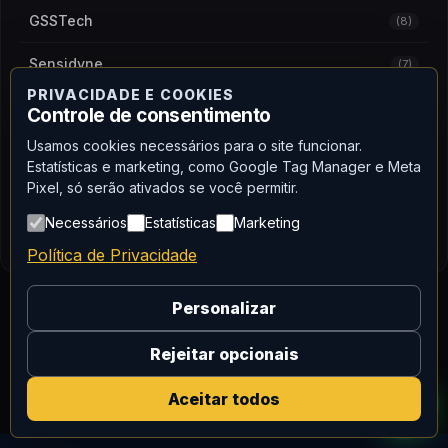
GSSTech
(8)
Sensidyne
(7)
PRIVACIDADE E COOKIES
Gas Sense
(4)
Controle de consentimento
Usamos cookies necessários para o site funcionar.
WatchGas
(4)
Estatísticas e marketing, como Google Tag Manager e Meta
Pixel, só serão ativados se você permitir.
ECOM
(4)
Necessários
Estatísticas
Marketing
Blackline Safety
(3)
Política de Privacidade
Personalizar
Rejeitar opcionais
Aceitar todos