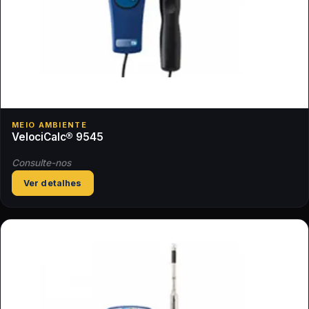
MEIO AMBIENTE
VelociCalc® 9545
Consulte-nos
Ver detalhes