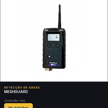
DETECÇÃO DE GASES
MESHGUARD
Consulte-nos
Ver detalhes