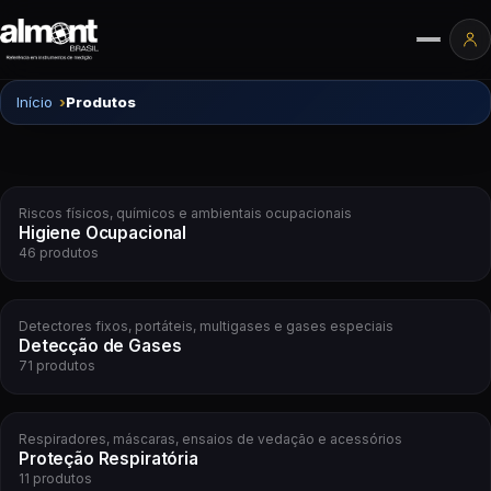
Pular para o conteúdo
Ár
Início
Produtos
Riscos físicos, químicos e ambientais ocupacionais
Higiene Ocupacional
46 produtos
Detectores fixos, portáteis, multigases e gases especiais
Detecção de Gases
71 produtos
Respiradores, máscaras, ensaios de vedação e acessórios
Proteção Respiratória
11 produtos