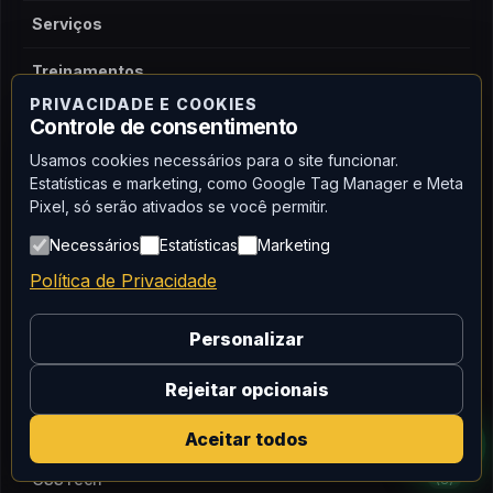
Serviços
Treinamentos
PRIVACIDADE E COOKIES
Controle de consentimento
MARCAS
Usamos cookies necessários para o site funcionar.
Estatísticas e marketing, como Google Tag Manager e Meta
Honeywell
(28)
Pixel, só serão ativados se você permitir.
TSI
(24)
Necessários
Estatísticas
Marketing
Política de Privacidade
Svantek
(19)
MSA
Personalizar
(15)
Dräger
(13)
Rejeitar opcionais
Bhava
(10)
Aceitar todos
GSSTech
(8)