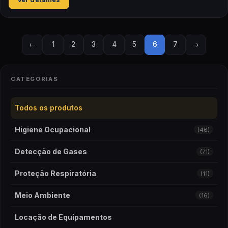
←
1
2
3
4
5
6
7
→
CATEGORIAS
Todos os produtos
Higiene Ocupacional
(46)
Detecção de Gases
(71)
Proteção Respiratória
(11)
Meio Ambiente
(16)
Locação de Equipamentos