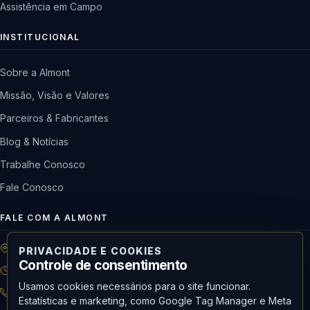
Assistência em Campo
INSTITUCIONAL
Sobre a Almont
Missão, Visão e Valores
Parceiros & Fabricantes
Blog & Notícias
Trabalhe Conosco
Fale Conosco
FALE COM A ALMONT
R: Horácio de Castilho, 284 Vila Maria | São Paulo-SP
PRIVACIDADE E COOKIES
Controle de consentimento
08h às 18h | Seg. a Qui. | 08h às 17h | Sex.
Usamos cookies necessários para o site funcionar.
11 3488-9300
RECEPÇÃO
Estatísticas e marketing, como Google Tag Manager e Meta