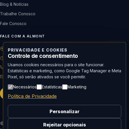
Blog & Notícias
Trabalhe Conosco
Fale Conosco
FALE COM A ALMONT
R: Horácio de Castilho, 284 Vila Maria | São Paulo-SP
PRIVACIDADE E COOKIES
Controle de consentimento
08h às 18h | Seg. a Qui. | 08h às 17h | Sex.
Usamos cookies necessários para o site funcionar.
11 3488-9300
RECEPÇÃO
Estatísticas e marketing, como Google Tag Manager e Meta
recepcao@almont.com.br
Pixel, só serão ativados se você permitir.
Necessários
Estatísticas
Marketing
Solicitar orçamento
Política de Privacidade
Personalizar
© 2026 Almont do Brasil — Todos os direitos reservados.
Rejeitar opcionais