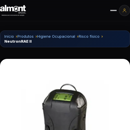
Pular para o conteúdo
Ár
Início
Produtos
Higiene Ocupacional
Risco físico
NeutronRAE II