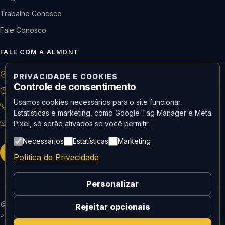
Trabalhe Conosco
Fale Conosco
FALE COM A ALMONT
R: Horácio de Castilho, 284 Vila Maria | São Paulo-SP
PRIVACIDADE E COOKIES
Controle de consentimento
08h às 18h | Seg. a Qui. | 08h às 17h | Sex.
Usamos cookies necessários para o site funcionar.
11 3488-9300
RECEPÇÃO
Estatísticas e marketing, como Google Tag Manager e Meta
recepcao@almont.com.br
Pixel, só serão ativados se você permitir.
Necessários
Estatísticas
Marketing
Solicitar orçamento
Política de Privacidade
Personalizar
© 2026 Almont do Brasil — Todos os direitos reservados.
Rejeitar opcionais
Política de Privacidade