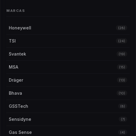
Teste de Álcool e Droga
(2)
MARCAS
Etilômetro
(1)
Testador de Drogas
(1)
Honeywell
(28)
TSI
(24)
Svantek
(19)
MSA
(15)
Dräger
(13)
Bhava
(10)
GSSTech
(8)
Sensidyne
(7)
Gas Sense
(4)