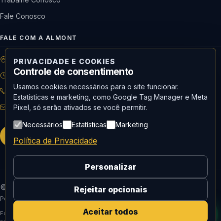
Fale Conosco
FALE COM A ALMONT
R: Horácio de Castilho, 284 Vila Maria | São Paulo-SP
PRIVACIDADE E COOKIES
Controle de consentimento
08h às 18h | Seg. a Qui. | 08h às 17h | Sex.
Usamos cookies necessários para o site funcionar.
11 3488-9300
RECEPÇÃO
Estatísticas e marketing, como Google Tag Manager e Meta
recepcao@almont.com.br
Pixel, só serão ativados se você permitir.
Necessários
Estatísticas
Marketing
Solicitar orçamento
Política de Privacidade
Personalizar
© 2026 Almont do Brasil — Todos os direitos reservados.
Rejeitar opcionais
Política de Privacidade
Aceitar todos
Fornecedor oficial de Mídia social, curadoria e