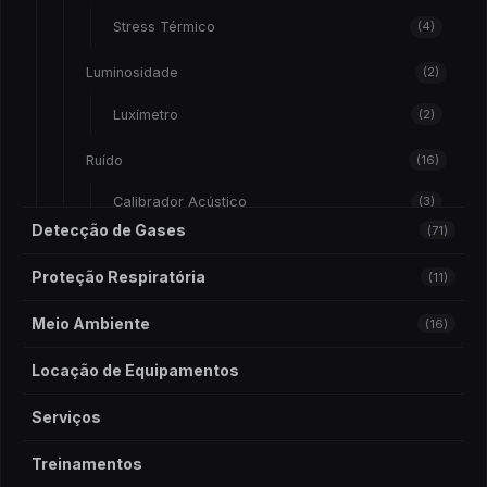
Stress Térmico
(4)
Luminosidade
(2)
Luxímetro
(2)
Ruído
(16)
Calibrador Acústico
(3)
Detecção de Gases
(71)
Dosímetro de Ruído
(4)
Risco Químico
(10)
Proteção Respiratória
(11)
Sonometro
(9)
Amostradores
(1)
Meio Ambiente
(16)
Vibração
(9)
Bomba De Amostragem
(10)
Medidor de Vibração
(9)
Locação de Equipamentos
Bomba de Amostragem
(3)
Serviços
Calibrador De Vazão
(1)
Treinamentos