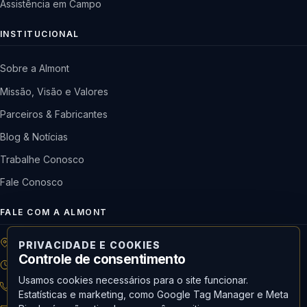
Assistência em Campo
INSTITUCIONAL
Sobre a Almont
Missão, Visão e Valores
Parceiros & Fabricantes
Blog & Notícias
Trabalhe Conosco
Fale Conosco
FALE COM A ALMONT
R: Horácio de Castilho, 284 Vila Maria | São Paulo-SP
PRIVACIDADE E COOKIES
Controle de consentimento
08h às 18h | Seg. a Qui. | 08h às 17h | Sex.
Usamos cookies necessários para o site funcionar.
11 3488-9300
RECEPÇÃO
Estatísticas e marketing, como Google Tag Manager e Meta