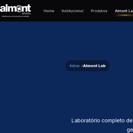
Pular para o conteúdo
Home
Institucional
Produtos
Almont L
Início
Almont Lab
Laboratório completo de
ge