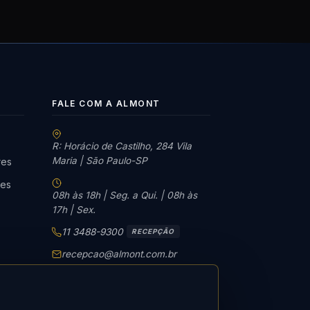
FALE COM A ALMONT
R: Horácio de Castilho, 284 Vila
Maria | São Paulo-SP
res
tes
08h às 18h | Seg. a Qui. | 08h às
17h | Sex.
11 3488-9300
RECEPÇÃO
recepcao@almont.com.br
Solicitar orçamento