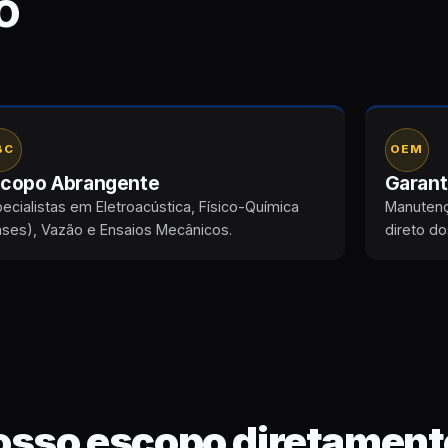
o
BC
OEM
copo Abrangente
Garant
ecialistas em Eletroacústica, Físico-Química
Manutenç
ses), Vazão e Ensaios Mecânicos.
direto do
osso escopo diretament