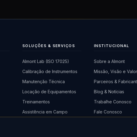
SOLUÇÕES & SERVIÇOS
INSTITUCIONAL
Almont Lab (ISO 17025)
Sobre a Almont
Calibração de Instrumentos
Missão, Visão e Valo
a
Manutenção Técnica
Parceiros & Fabrican
)
Locação de Equipamentos
Blog & Notícias
Treinamentos
Trabalhe Conosco
Assistência em Campo
Fale Conosco
em
o