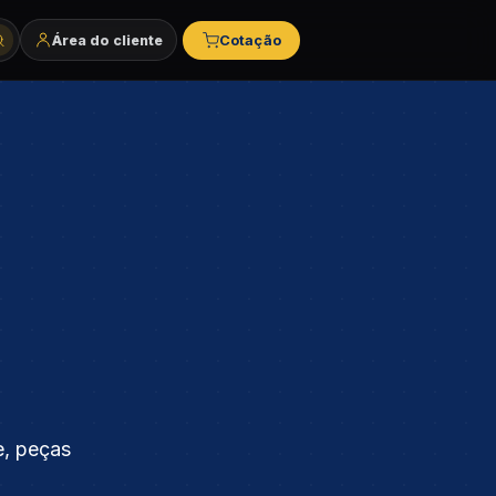
Área do cliente
Cotação
tegorias e marcas
e, peças