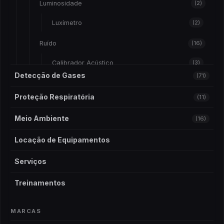
Luminosidade
(2)
Luxímetro
(2)
Ruído
(16)
Calibrador Acústico
(3)
Detecção de Gases
(71)
Dosímetro de Ruído
(4)
Risco Químico
(10)
Proteção Respiratória
(11)
Sonometro
(9)
Amostradores
(1)
Meio Ambiente
(16)
Vibração
(9)
Bomba De Amostragem
(10)
Medidor de Vibração
(9)
Locação de Equipamentos
Bomba de Amostragem
(3)
Serviços
Calibrador De Vazão
(1)
Treinamentos
Teste de Álcool e Droga
(2)
MARCAS
Etilômetro
(1)