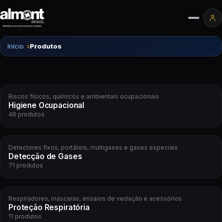
Pular para o conteúdo
Ár
Início
Produtos
Riscos físicos, químicos e ambientais ocupacionais
Higiene Ocupacional
46 produtos
Detectores fixos, portáteis, multigases e gases especiais
Detecção de Gases
71 produtos
Respiradores, máscaras, ensaios de vedação e acessórios
Proteção Respiratória
11 produtos