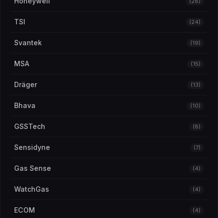
Honeywell
(28)
TSI
(24)
Svantek
(19)
MSA
(15)
Dräger
(13)
Bhava
(10)
GSSTech
(8)
Sensidyne
(7)
Gas Sense
(4)
WatchGas
(4)
ECOM
(4)