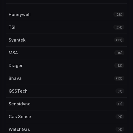
Testador de Drogas
(1)
Honeywell
(28)
TSI
(24)
Svantek
(19)
MSA
(15)
Dräger
(13)
Bhava
(10)
GSSTech
(8)
Sensidyne
(7)
Gas Sense
(4)
WatchGas
(4)