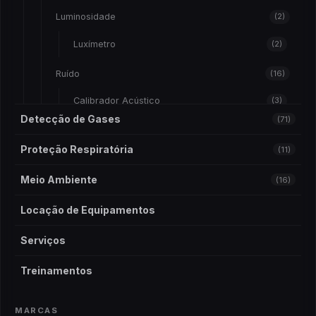
Luminosidade
(2)
Luxímetro
(2)
Ruído
(16)
Calibrador Acústico
(3)
Detecção de Gases
(71)
Dosímetro de Ruído
(4)
Risco Químico
(10)
Proteção Respiratória
(11)
Sonometro
(9)
Amostradores
(1)
Meio Ambiente
(16)
Vibração
(9)
Bomba De Amostragem
(10)
Medidor de Vibração
(9)
Locação de Equipamentos
Bomba de Amostragem
(3)
Serviços
Calibrador De Vazão
(1)
Treinamentos
Teste de Álcool e Droga
(2)
MARCAS
Etilômetro
(1)