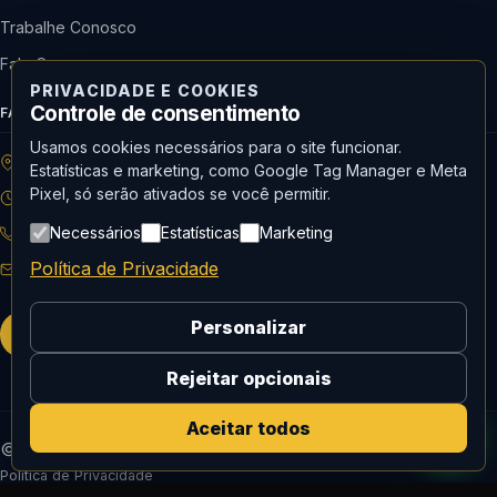
Trabalhe Conosco
Fale Conosco
PRIVACIDADE E COOKIES
Controle de consentimento
FALE COM A ALMONT
Usamos cookies necessários para o site funcionar.
R: Horácio de Castilho, 284 Vila Maria | São Paulo-SP
Estatísticas e marketing, como Google Tag Manager e Meta
Pixel, só serão ativados se você permitir.
08h às 18h | Seg. a Qui. | 08h às 17h | Sex.
Necessários
Estatísticas
Marketing
11 3488-9300
RECEPÇÃO
Política de Privacidade
recepcao@almont.com.br
Personalizar
Solicitar orçamento
Rejeitar opcionais
Aceitar todos
© 2026 Almont do Brasil — Todos os direitos reservados.
Política de Privacidade