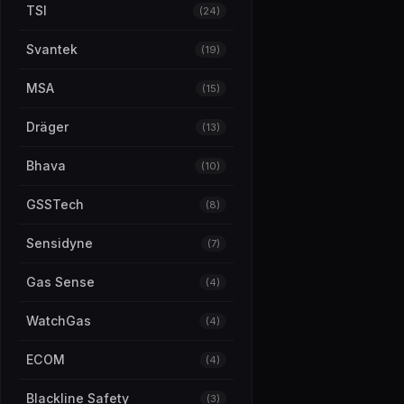
TSI
(24)
Svantek
(19)
MSA
(15)
Dräger
(13)
Bhava
(10)
GSSTech
(8)
Sensidyne
(7)
Gas Sense
(4)
WatchGas
(4)
ECOM
(4)
Blackline Safety
(3)