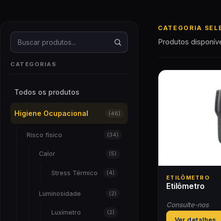
CATEGORIA SEL
Buscar produtos
Produtos disponív
CATEGORIAS
Todos os produtos
Higiene Ocupacional
(46)
Risco físico
(34)
Calor
(5)
Stress Térmico
(4)
ETILÔMETRO
Etilômetro
Luminosidade
(2)
Consulte-nos
Luxímetro
(2)
Ver detalhes