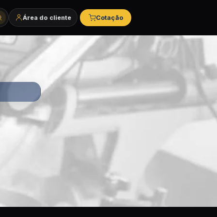
Área do cliente
Cotação
tegorias e marcas