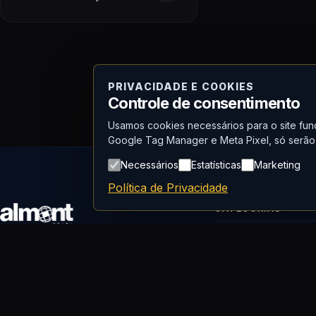
PRIVACIDADE E COOKIES
Controle de consentimento
Usamos cookies necessários para o site func
Google Tag Manager e Meta Pixel, só serão 
Necessários
Estatísticas
Marketing
Política de Privacidade
CATEGORIAS
Detectores de Gases
Referência em soluções para Higiene
Higiene Ocupacional
Ocupacional, Detecção de Gases,
Proteção Respiratória e Meio Ambiente
Proteção Respiratóri
desde 1996.
Qualidade do Ar (IAQ