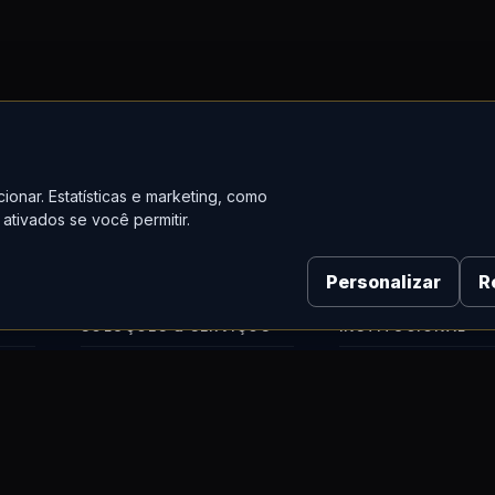
ionar. Estatísticas e marketing, como
ativados se você permitir.
Personalizar
R
SOLUÇÕES & SERVIÇOS
INSTITUCIONAL
Almont Lab (ISO 17025)
Sobre a Almont
Calibração de Instrumentos
Missão, Visão e Valo
a
Manutenção Técnica
Parceiros & Fabrican
)
Locação de Equipamentos
Blog & Notícias