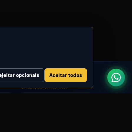
ejeitar opcionais
Aceitar todos
FALE COM A ALMONT
R: Horácio de Castilho, 284 Vila
Maria | São Paulo-SP
res
tes
08h às 18h | Seg. a Qui. | 08h às