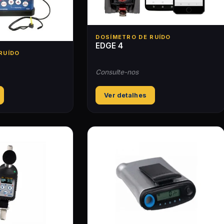
DOSÍMETRO DE RUÍDO
EDGE 4
RUÍDO
Consulte-nos
Ver detalhes