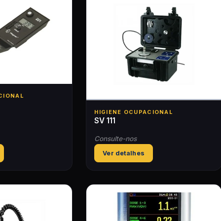
CIONAL
HIGIENE OCUPACIONAL
SV 111
Consulte-nos
Ver detalhes