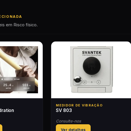
ECIONADA
is em Risco físico.
MEDIDOR DE VIBRAÇÃO
ration
SV 803
Consulte-nos
Ver detalhes