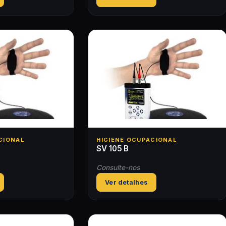
CIONAL
HIGIENE OCUPACIONAL
SV 105 B
Consulte-nos
Ver detalhes