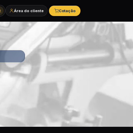
Área do cliente
Cotação
tegorias e marcas