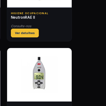
HIGIENE OCUPACIONAL
NeutronRAE II
Consulte-nos
Ver detalhes