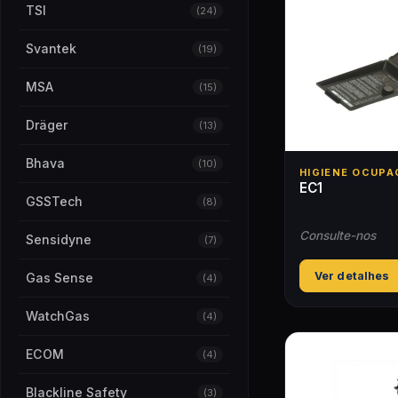
TSI
(24)
Svantek
(19)
MSA
(15)
Dräger
(13)
Bhava
(10)
HIGIENE OCUPA
EC1
GSSTech
(8)
Consulte-nos
Sensidyne
(7)
Ver detalhes
Gas Sense
(4)
WatchGas
(4)
ECOM
(4)
Blackline Safety
(3)