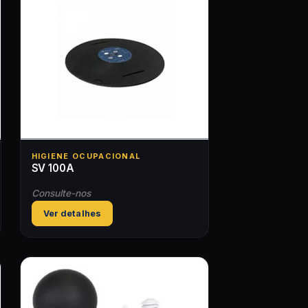
HIGIENE OCUPACIONAL
SV 100A
Consulte-nos
Ver detalhes