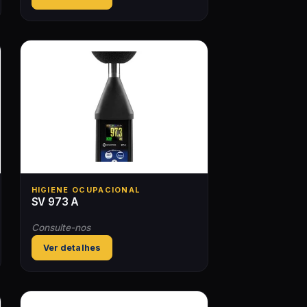
HIGIENE OCUPACIONAL
SV 973 A
Consulte-nos
Ver detalhes