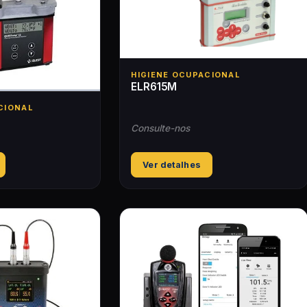
HIGIENE OCUPACIONAL
ELR615M
CIONAL
Consulte-nos
Ver detalhes