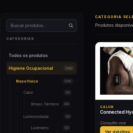
CATEGORIA SEL
Buscar produtos
Produtos disponíve
CATEGORIAS
Todos os produtos
Higiene Ocupacional
(46)
Risco físico
(34)
Calor
(5)
Stress Térmico
(4)
CALOR
Connected Hyd
Luminosidade
(2)
Consulte-nos
Luxímetro
(2)
Ver detalhes