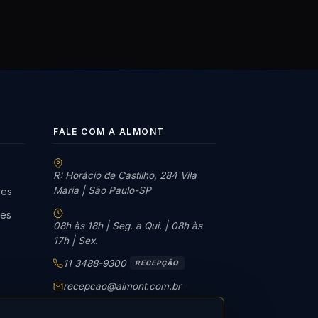
FALE COM A ALMONT
R: Horácio de Castilho, 284 Vila
Maria | São Paulo-SP
res
tes
08h às 18h | Seg. a Qui. | 08h às
17h | Sex.
11 3488-9300
RECEPÇÃO
recepcao@almont.com.br