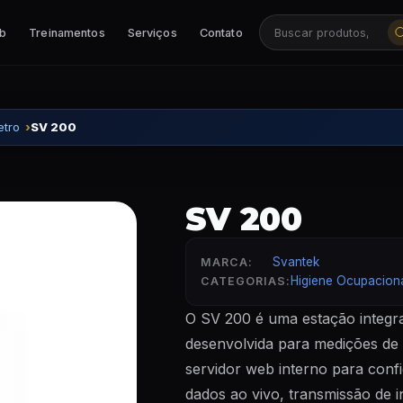
ab
Treinamentos
Serviços
Contato
Buscar produtos, ca
tro
SV 200
SV 200
Svantek
MARCA:
Higiene Ocupacion
CATEGORIAS:
O SV 200 é uma estação integr
desenvolvida para medições de
servidor web interno para confi
dados ao vivo, transmissão de