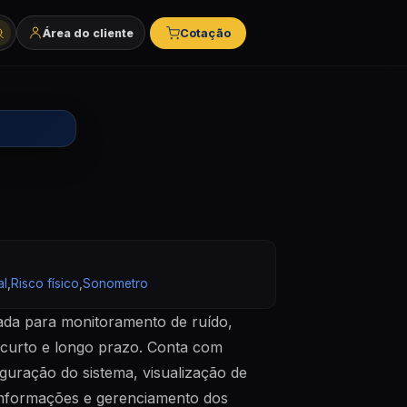
Área do cliente
Cotação
tegorias e marcas
al
,
Risco físico
,
Sonometro
ada para monitoramento de ruído,
 curto e longo prazo. Conta com
guração do sistema, visualização de
 informações e gerenciamento dos