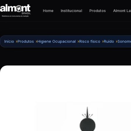
Pular para o conteúdo
Home
Institucional
Produtos
Almont L
Início
Produtos
Higiene Ocupacional
Risco físico
Ruído
Sonome