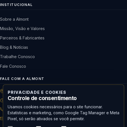
INSTITUCIONAL
Sobre a Almont
Missão, Visão e Valores
Parceiros & Fabricantes
Blog & Notícias
Trabalhe Conosco
Fale Conosco
FALE COM A ALMONT
R: Horácio de Castilho, 284 Vila Maria | São Paulo-SP
PRIVACIDADE E COOKIES
Controle de consentimento
08h às 18h | Seg. a Qui. | 08h às 17h | Sex.
Usamos cookies necessários para o site funcionar.
11 3488-9300
RECEPÇÃO
Estatísticas e marketing, como Google Tag Manager e Meta
recepcao@almont.com.br
Pixel, só serão ativados se você permitir.