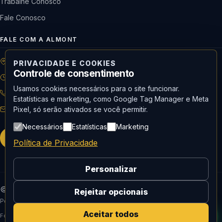
Trabalhe Conosco
Fale Conosco
FALE COM A ALMONT
R: Horácio de Castilho, 284 Vila Maria | São Paulo-SP
PRIVACIDADE E COOKIES
Controle de consentimento
08h às 18h | Seg. a Qui. | 08h às 17h | Sex.
Usamos cookies necessários para o site funcionar.
11 3488-9300
RECEPÇÃO
Estatísticas e marketing, como Google Tag Manager e Meta
Pixel, só serão ativados se você permitir.
recepcao@almont.com.br
Necessários
Estatísticas
Marketing
Solicitar orçamento
Política de Privacidade
Personalizar
© 2026 Almont do Brasil — Todos os direitos reservados.
Rejeitar opcionais
Política de Privacidade
Aceitar todos
Fornecedor oficial de Mídia social, curadoria e