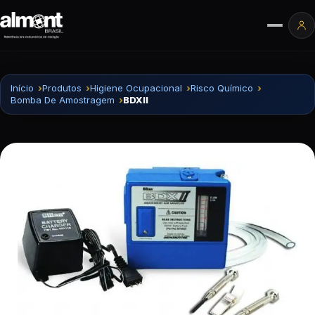
Pular para o conteúdo
Ár
Início
Produtos
Higiene Ocupacional
Risco Químico
Bomba De Amostragem
BDXII