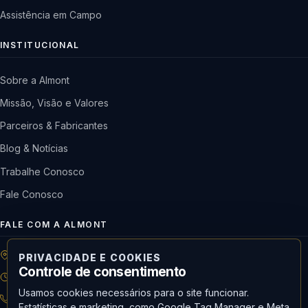
Assistência em Campo
INSTITUCIONAL
Sobre a Almont
Missão, Visão e Valores
Parceiros & Fabricantes
Blog & Notícias
Trabalhe Conosco
Fale Conosco
FALE COM A ALMONT
R: Horácio de Castilho, 284 Vila Maria | São Paulo-SP
PRIVACIDADE E COOKIES
Controle de consentimento
08h às 18h | Seg. a Qui. | 08h às 17h | Sex.
Usamos cookies necessários para o site funcionar.
11 3488-9300
RECEPÇÃO
Estatísticas e marketing, como Google Tag Manager e Meta