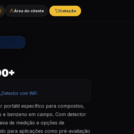
Área do cliente
Cotação
tegorias e marcas
00+
s
,
Detector com WiFi
 portátil específico para compostos,
Cs e benzeno em campo. Com detector
faixa de medição e opções de
ado para aplicações como pré-avaliação