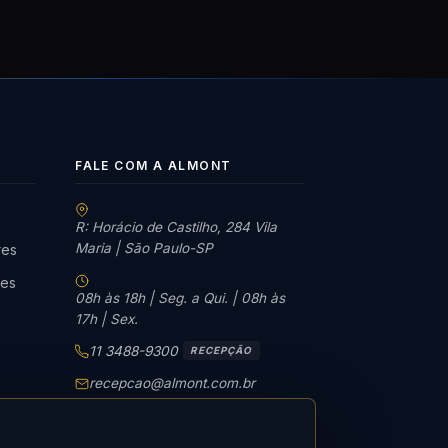
FALE COM A ALMONT
R: Horácio de Castilho, 284 Vila
Maria | São Paulo-SP
res
tes
08h às 18h | Seg. a Qui. | 08h às
17h | Sex.
11 3488-9300
RECEPÇÃO
recepcao@almont.com.br
Solicitar orçamento