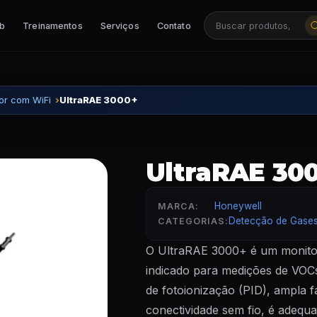
ab
Treinamentos
Serviços
Contato
Buscar produtos, ca
or com WiFi
UltraRAE 3000+
UltraRAE 30
Honeywell
MARCA:
Detecção de Gase
CATEGORIAS:
O UltraRAE 3000+ é um monitor
indicado para medições de VO
de fotoionização (PID), ampla 
conectividade sem fio, é adequ