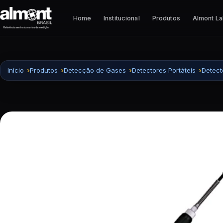
Pular para o conteúdo
Home
Institucional
Produtos
Almont L
Início
Produtos
Detecção de Gases
Detectores Portáteis
Detect