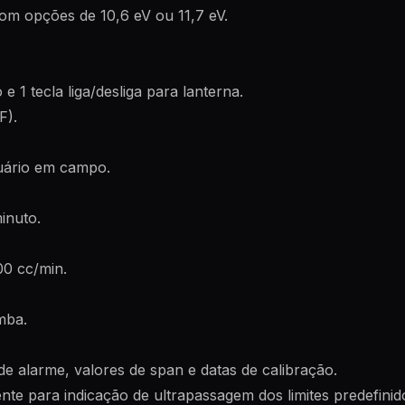
om opções de 10,6 eV ou 11,7 eV.
 1 tecla liga/desliga para lanterna.
F).
usuário em campo.
inuto.
0 cc/min.
mba.
de alarme, valores de span e datas de calibração.
te para indicação de ultrapassagem dos limites predefinid