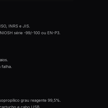
SO, INRS e JIS.
ros NIOSH série -99/-100 ou EN-P3.
aios.
 falha.
 isopropílico grau reagente 99,5%.
, cartucho e cabo USB.