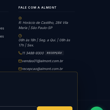
FALE COM A ALMONT
R: Horácio de Castilho, 284 Vila
Maria | São Paulo-SP
res
tes
08h às 18h | Seg. a Qui. | 08h às
17h | Sex.
11 3488-9300
RECEPÇÃO
vendas01@almont.com.br
recepcao@almont.com.br
Solicitar orçamento
Política de Privacidade