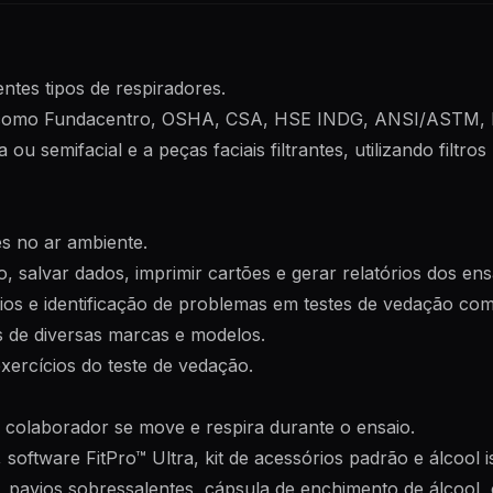
ntes tipos de respiradores.
, como Fundacentro, OSHA, CSA, HSE INDG, ANSI/ASTM, I
a ou semifacial e a peças faciais filtrantes, utilizando filt
es no ar ambiente.
, salvar dados, imprimir cartões e gerar relatórios dos ens
os e identificação de problemas em testes de vedação com
s de diversas marcas e modelos.
xercícios do teste de vedação.
colaborador se move e respira durante o ensaio.
, software FitPro™ Ultra, kit de acessórios padrão e álcool
o, pavios sobressalentes, cápsula de enchimento de álcool