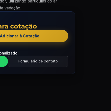
dor, utilizando partículas do ar
 de vedação.
ara cotação
Adicionar à Cotação
onalizado:
Formulário de Contato