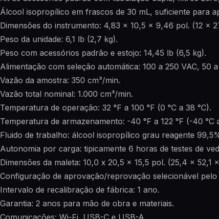
Álcool isopropílico em frascos de 30 mL, suficiente para
Dimensões do instrumento: 4,83 x 10,5 x 9,46 pol. (12 x 2
Peso da unidade: 6,1 lb (2,7 kg).
Peso com acessórios padrão e estojo: 14,45 lb (6,5 kg).
Alimentação com seleção automática: 100 a 250 VAC, 50 a
Vazão da amostra: 350 cm³/min.
Vazão total nominal: 1.000 cm³/min.
Temperatura de operação: 32 °F a 100 °F (0 °C a 38 °C).
Temperatura de armazenamento: -40 °F a 122 °F (-40 °C a
Fluido de trabalho: álcool isopropílico grau reagente 99,5
Autonomia por carga: tipicamente 6 horas de testes de ve
Dimensões da maleta: 10,0 x 20,5 x 15,5 pol. (25,4 x 52,1 
Configuração de aprovação/reprovação selecionável pelo u
Intervalo de recalibração de fábrica: 1 ano.
Garantia: 2 anos para mão de obra e materiais.
Comunicações: Wi-Fi, USB-C e USB-A.