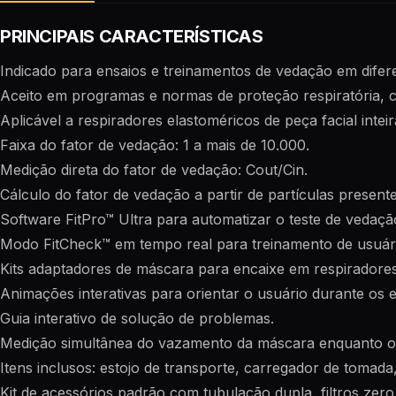
PRINCIPAIS CARACTERÍSTICAS
Indicado para ensaios e treinamentos de vedação em difere
Aceito em programas e normas de proteção respiratória
Aplicável a respiradores elastoméricos de peça facial inteir
Faixa do fator de vedação: 1 a mais de 10.000.
Medição direta do fator de vedação: Cout/Cin.
Cálculo do fator de vedação a partir de partículas present
Software FitPro™ Ultra para automatizar o teste de vedação
Modo FitCheck™ em tempo real para treinamento de usuári
Kits adaptadores de máscara para encaixe em respiradore
Animações interativas para orientar o usuário durante os e
Guia interativo de solução de problemas.
Medição simultânea do vazamento da máscara enquanto o 
Itens inclusos: estojo de transporte, carregador de tomada
Kit de acessórios padrão com tubulação dupla, filtros zer