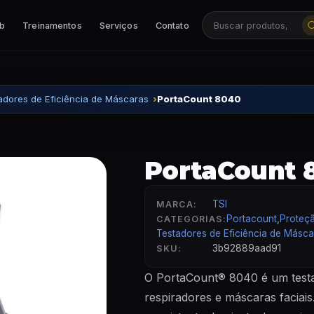
ab
Treinamentos
Serviços
Contato
Buscar produtos, ca
adores de Eficiência de Máscaras
PortaCount 8040
PortaCount 
TSI
MARCA:
Portacount
,
Proteçã
CATEGORIAS:
Testadores de Eficiência de Másca
3b92889aad91
SKU:
O PortaCount® 8040 é um testa
respiradores e máscaras faciais