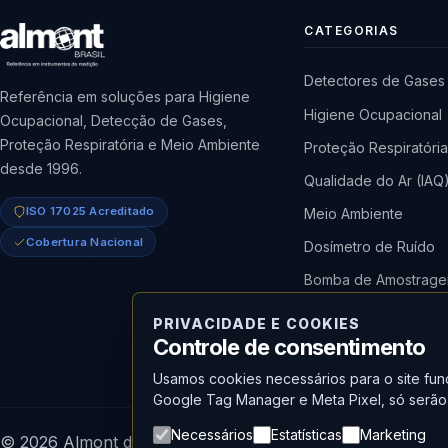
CATEGORIAS
Detectores de Gases
Referência em soluções para Higiene
Higiene Ocupacional
Ocupacional, Detecção de Gases,
Proteção Respiratória e Meio Ambiente
Proteção Respiratóri
desde 1996.
Qualidade do Ar (IAQ
ISO 17025 Acreditado
Meio Ambiente
Cobertura Nacional
Dosímetro de Ruído
Bomba de Amostrag
Medidor de Radiaçã
PRIVACIDADE E COOKIES
Controle de consentimento
Usamos cookies necessários para o site func
Google Tag Manager e Meta Pixel, só serão 
Necessários
Estatísticas
Marketing
© 2026 Almont do Brasil — Todos os direitos reservados.