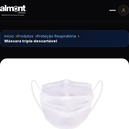
Pular para o conteúdo
Ár
Início
Produtos
Proteção Respiratória
Máscara tripla descartável