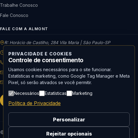
Trabalhe Conosco
Fale Conosco
FALE COM A ALMONT
R: Horácio de Castilho, 284 Vila Maria | São Paulo-SP
08h às 18h | Seg. a Qui. | 08h às 17h | Sex.
PRIVACIDADE E COOKIES
Controle de consentimento
11 3488-9300
RECEPÇÃO
Usamos cookies necessários para o site funcionar.
vendas01@almont.com.br
Estatísticas e marketing, como Google Tag Manager e Meta
recepcao@almont.com.br
Pixel, só serão ativados se você permitir.
Necessários
Estatísticas
Marketing
Solicitar orçamento
Política de Privacidade
Personalizar
© 2026 Almont do Brasil — Todos os direitos reservados.
Rejeitar opcionais