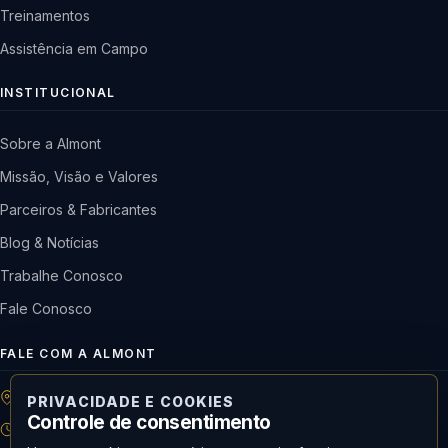
Treinamentos
Assistência em Campo
INSTITUCIONAL
Sobre a Almont
Missão, Visão e Valores
Parceiros & Fabricantes
Blog & Notícias
Trabalhe Conosco
Fale Conosco
FALE COM A ALMONT
R: Horácio de Castilho, 284 Vila Maria | São Paulo-SP
PRIVACIDADE E COOKIES
Controle de consentimento
08h às 18h | Seg. a Qui. | 08h às 17h | Sex.