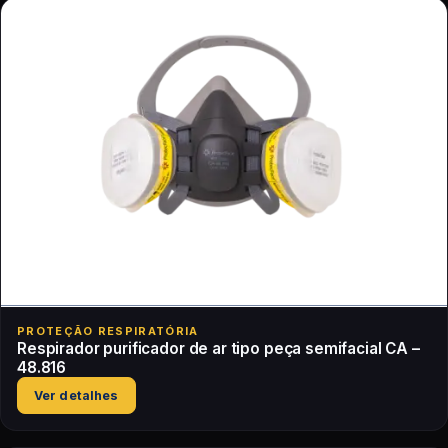
PROTEÇÃO RESPIRATÓRIA
Respirador purificador de ar tipo peça semifacial CA –
48.816
Ver detalhes