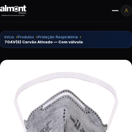
Pular para o conteúdo
Ár
Início
Produtos
Proteção Respiratória
704V(S) Carvão Ativado — Com válvula