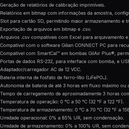
Geração de relatórios de calibração imprimíveis.
Relatórios em bitmap com informações da amostra, configur
Slot para cartão SD, permitindo maior armazenamento e tr
Exportação de arquivos em bitmap e .csv.
Arquivos .csv compatíveis com Excel para arquivamento e 
Compatível com o software Gilian CONNECT PC para recupe
Compatível com SmartCal™ em bombas GilAir Plus®, permit
Portas de dados RS-232, para interface com bomba, e US
Adaptador/carregador AC de 12 VCC.
Bateria interna de fosfato de ferro-lítio (LiFePO₄).
Autonomia de bateria de até 3 horas em fluxo máximo ou 
Tempo de carregamento de aproximadamente 3 horas com a
Temperatura de operação: 0 °C a 50 °C (32 °F a 122 °F).
Temperatura de armazenamento: 0 °C a 70 °C (32 °F a 158
Umidade operacional: 0% a 85% UR, sem condensação.
Umidade de armazenamento: 0% a 100% UR, sem conden