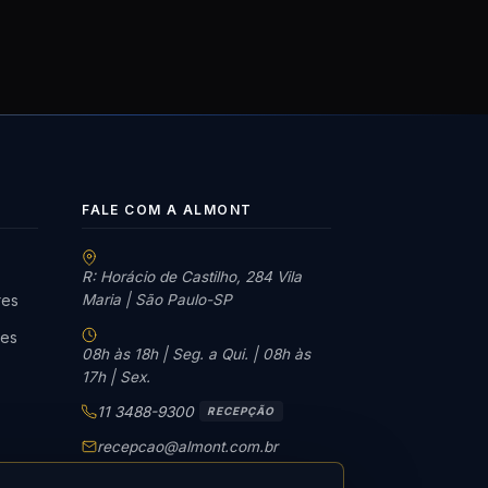
FALE COM A ALMONT
R: Horácio de Castilho, 284 Vila
Maria | São Paulo-SP
res
tes
08h às 18h | Seg. a Qui. | 08h às
17h | Sex.
11 3488-9300
RECEPÇÃO
recepcao@almont.com.br