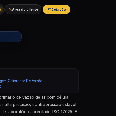
Área do cliente
Cotação
tegorias e marcas
agem
,
Calibrador De Vazão
,
o
 primário de vazão de ar com célula
r alta precisão, contrapressão estável
 de laboratório acreditado ISO 17025. É