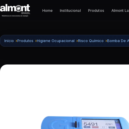
Pular para o conteúdo
Home
Institucional
Produtos
Almont L
Início
Produtos
Higiene Ocupacional
Risco Químico
Bomba De 