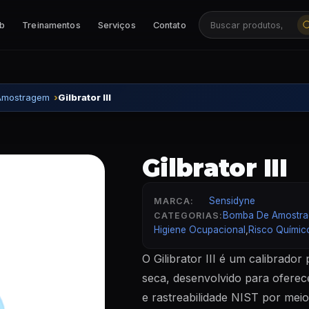
ab
Treinamentos
Serviços
Contato
Buscar produtos, ca
Amostragem
Gilbrator III
Gilbrator III
Sensidyne
MARCA:
Bomba De Amostr
CATEGORIAS:
Higiene Ocupacional
,
Risco Químic
O Gilibrator III é um calibrador
seca, desenvolvido para oferece
e rastreabilidade NIST por meio