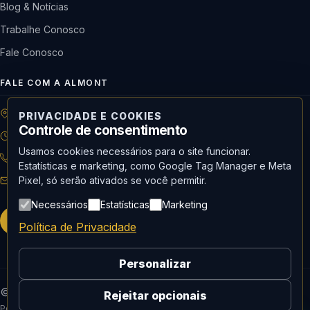
Blog & Notícias
Trabalhe Conosco
Fale Conosco
FALE COM A ALMONT
R: Horácio de Castilho, 284 Vila Maria | São Paulo-SP
PRIVACIDADE E COOKIES
Controle de consentimento
08h às 18h | Seg. a Qui. | 08h às 17h | Sex.
Usamos cookies necessários para o site funcionar.
11 3488-9300
RECEPÇÃO
Estatísticas e marketing, como Google Tag Manager e Meta
Pixel, só serão ativados se você permitir.
recepcao@almont.com.br
Necessários
Estatísticas
Marketing
Solicitar orçamento
Política de Privacidade
Personalizar
© 2026 Almont do Brasil — Todos os direitos reservados.
Rejeitar opcionais
Política de Privacidade