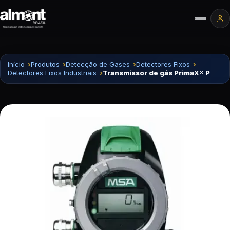
Pular para o conteúdo
Ár
Início
Produtos
Detecção de Gases
Detectores Fixos
Detectores Fixos Industriais
Transmissor de gás PrimaX® P