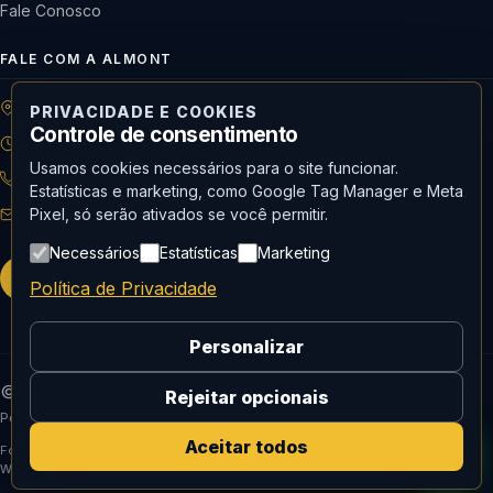
Fale Conosco
FALE COM A ALMONT
R: Horácio de Castilho, 284 Vila Maria | São Paulo-SP
PRIVACIDADE E COOKIES
Controle de consentimento
08h às 18h | Seg. a Qui. | 08h às 17h | Sex.
Usamos cookies necessários para o site funcionar.
11 3488-9300
RECEPÇÃO
Estatísticas e marketing, como Google Tag Manager e Meta
Pixel, só serão ativados se você permitir.
recepcao@almont.com.br
Necessários
Estatísticas
Marketing
Solicitar orçamento
Política de Privacidade
Personalizar
© 2026 Almont do Brasil — Todos os direitos reservados.
Rejeitar opcionais
Política de Privacidade
Aceitar todos
Fornecedor oficial de Mídia social, curadoria e produção de conteúdo e
Website