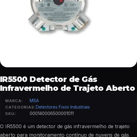
IR5500 Detector de Gás
Infravermelho de Trajeto Aberto
MSA
MARCA:
Detectores Fixos Industriais
CATEGORIAS:
000140006500001011
SKU:
O IR5500 é um detector de gás infravermelho de trajeto
aberto para monitoramento contínuo de nuvens de gás