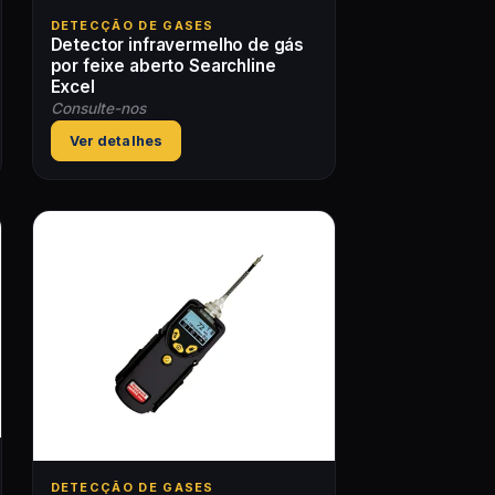
DETECÇÃO DE GASES
Detector infravermelho de gás
por feixe aberto Searchline
Excel
Consulte-nos
Ver detalhes
DETECÇÃO DE GASES