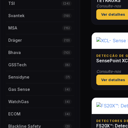
TETRAGAS
Detectores
TSI
(24)
(3)
Consulte-nos
Transportáveis
Ver detalhes
Svantek
(19)
Ventilação e Resgate
(8)
MSA
(15)
Dutos de extensão
(2)
para ventilação
Dräger
(13)
Dutos Longos
(1)
Bhava
(10)
Equipamentos de
DETECÇÃO DE 
(2)
SensePoint XC
Resgate
GSSTech
(8)
Insufladores/exaustores
Consulte-nos
(6)
de ar
Sensidyne
(7)
Ver detalhes
Gas Sense
(4)
WatchGas
(4)
ECOM
(4)
DETECTORES D
FS20X™: Detec
Blackline Safety
(3)