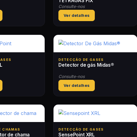
TETRAGAS FIX
Consulte-nos
Ver detalhes
GASES
DETECÇÃO DE GASES
L
Detector de gás Midas®
Consulte-nos
Ver detalhes
E CHAMAS
DETECÇÃO DE GASES
tor de chama
SensePoint XRL