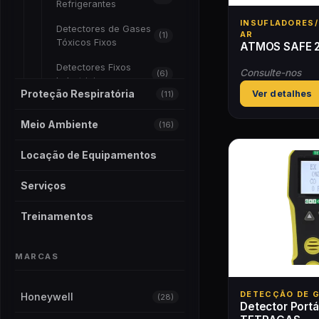
Refrigerantes
INSUFLADORES
Detectores de Gases
AR
(1)
Tóxicos Fixos
ATMOS SAFE 2
Detectores Fixos
Consulte-nos
(6)
Industriais
Proteção Respiratória
Ver detalhes
(11)
Detectores Portáteis
(28)
Meio Ambiente
(16)
Detector com WiFi
(3)
Locação de Equipamentos
Detectores com Sinal
(1)
de Celular
Serviços
Detectores de Gases
(4)
Tóxicos Portáteis
Treinamentos
Detectores de Um
(7)
Gás
MARCAS
Detectores
(14)
Multigases
DETECÇÃO DE 
Honeywell
(28)
Detector Portá
PIDs
(2)