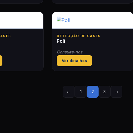
GASES
DETECÇÃO DE GASES
Poli
Consulte-nos
Ver detalhes
←
1
2
3
→