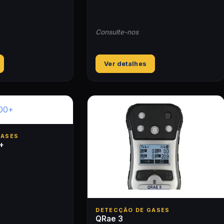
Consulte-nos
Ver detalhes
GASES
+
DETECÇÃO DE GASES
QRae 3