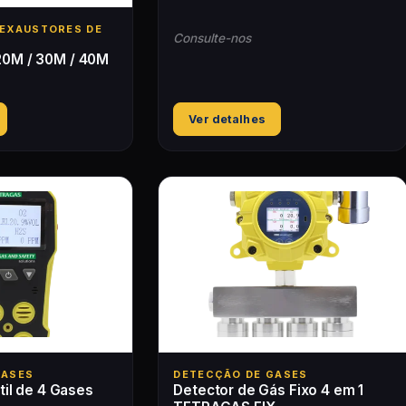
/EXAUSTORES DE
Consulte-nos
0M / 30M / 40M
Ver detalhes
GASES
DETECÇÃO DE GASES
til de 4 Gases
Detector de Gás Fixo 4 em 1