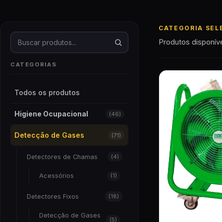
CATEGORIA SEL
Buscar produtos
Produtos disponív
CATEGORIAS
Todos os produtos
Higiene Ocupacional
(46)
Detecção de Gases
(71)
Detectores de Chamas
(4)
Acessórios
(1)
Detectores Fixos
(18)
Detecção de Gases
(5)