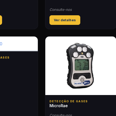
Consulte-nos
Ver detalhes
GASES
+
DETECÇÃO DE GASES
MicroRae
Consulte-nos