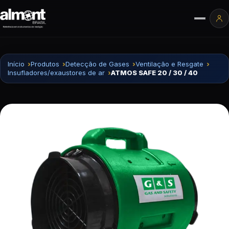
Pular para o conteúdo
Ár
Início
Produtos
Detecção de Gases
Ventilação e Resgate
Insufladores/exaustores de ar
ATMOS SAFE 20 / 30 / 40