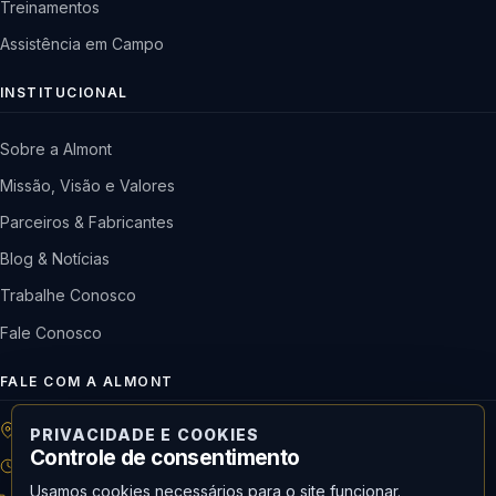
Treinamentos
Assistência em Campo
INSTITUCIONAL
Sobre a Almont
Missão, Visão e Valores
Parceiros & Fabricantes
Blog & Notícias
Trabalhe Conosco
Fale Conosco
FALE COM A ALMONT
R: Horácio de Castilho, 284 Vila Maria | São Paulo-SP
PRIVACIDADE E COOKIES
Controle de consentimento
08h às 18h | Seg. a Qui. | 08h às 17h | Sex.
Usamos cookies necessários para o site funcionar.