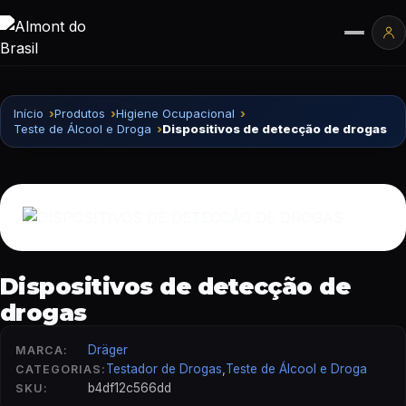
Pular para o conteúdo
Ár
Início
Produtos
Higiene Ocupacional
Teste de Álcool e Droga
Dispositivos de detecção de drogas
Dispositivos de detecção de
drogas
Dräger
MARCA:
Testador de Drogas
,
Teste de Álcool e Droga
CATEGORIAS:
b4df12c566dd
SKU: