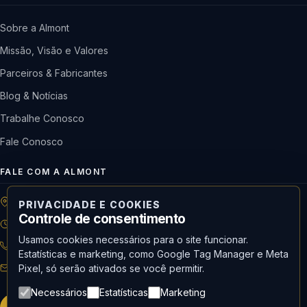
Sobre a Almont
Missão, Visão e Valores
Parceiros & Fabricantes
Blog & Notícias
Trabalhe Conosco
Fale Conosco
FALE COM A ALMONT
R: Horácio de Castilho, 284 Vila Maria | São Paulo-SP
PRIVACIDADE E COOKIES
Controle de consentimento
08h às 18h | Seg. a Qui. | 08h às 17h | Sex.
Usamos cookies necessários para o site funcionar.
11 3488-9300
RECEPÇÃO
Estatísticas e marketing, como Google Tag Manager e Meta
recepcao@almont.com.br
Pixel, só serão ativados se você permitir.
Necessários
Estatísticas
Marketing