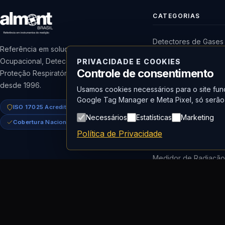
CATEGORIAS
Detectores de Gases
Referência em soluções para Higiene
Higiene Ocupacional
Ocupacional, Detecção de Gases,
PRIVACIDADE E COOKIES
Controle de consentimento
Proteção Respiratória e Meio Ambiente
Proteção Respiratóri
desde 1996.
Usamos cookies necessários para o site func
Qualidade do Ar (IAQ
Google Tag Manager e Meta Pixel, só serão 
ISO 17025 Acreditado
Meio Ambiente
Necessários
Estatísticas
Marketing
Cobertura Nacional
Dosímetro de Ruído
Política de Privacidade
Bomba de Amostrag
Medidor de Radiaçã
© 2026 Almont do Brasil — Todos os direitos reservados.