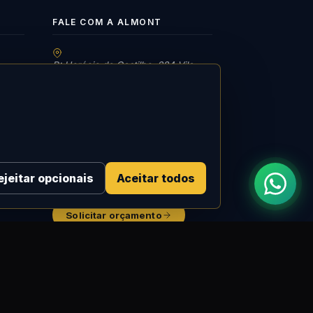
FALE COM A ALMONT
R: Horácio de Castilho, 284 Vila
Maria | São Paulo-SP
res
tes
08h às 18h | Seg. a Qui. | 08h às
17h | Sex.
11 3488-9300
RECEPÇÃO
recepcao@almont.com.br
ejeitar opcionais
Aceitar todos
Solicitar orçamento
Política de Privacidade