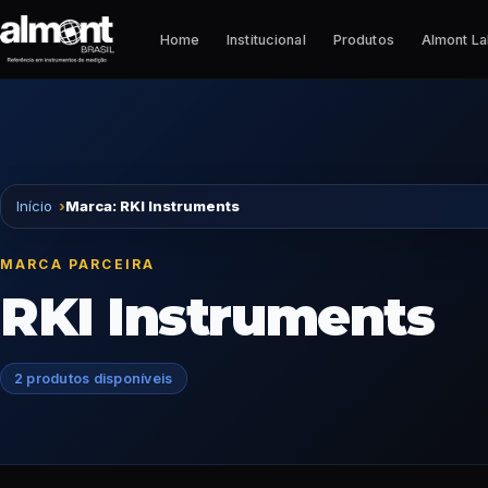
Pular para o conteúdo
Home
Institucional
Produtos
Almont L
Início
Marca: RKI Instruments
MARCA PARCEIRA
RKI Instruments
2 produtos disponíveis