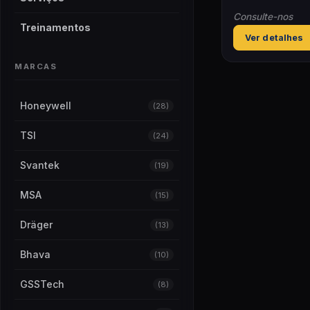
Consulte-nos
Treinamentos
Ver detalhes
MARCAS
Honeywell
(28)
TSI
(24)
Svantek
(19)
MSA
(15)
Dräger
(13)
Bhava
(10)
GSSTech
(8)