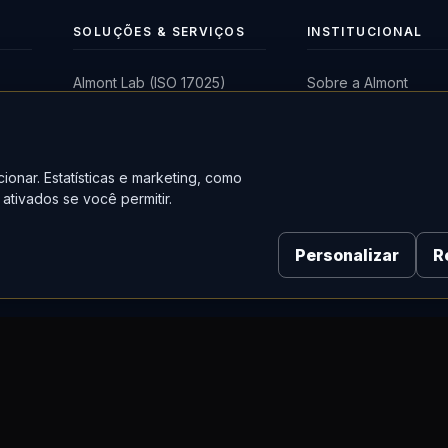
SOLUÇÕES & SERVIÇOS
INSTITUCIONAL
Almont Lab (ISO 17025)
Sobre a Almont
Calibração de Instrumentos
Missão, Visão e Valo
a
Manutenção Técnica
Parceiros & Fabrican
ionar. Estatísticas e marketing, como
)
Locação de Equipamentos
Blog & Notícias
ativados se você permitir.
Treinamentos
Trabalhe Conosco
Assistência em Campo
Fale Conosco
Personalizar
R
em
o