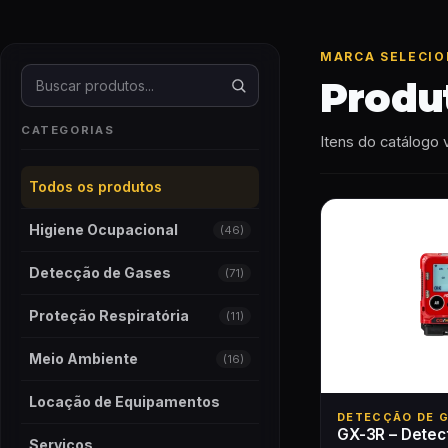
MARCA SELECI
Buscar produtos
Produ
CATEGORIAS
Itens do catálogo 
Todos os produtos
Higiene Ocupacional
(46)
Detecção de Gases
(71)
Proteção Respiratória
(11)
Meio Ambiente
(16)
Locação de Equipamentos
DETECÇÃO DE 
GX-3R – Detec
Serviços