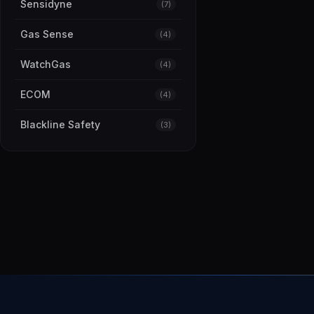
Sensidyne
(7)
Gas Sense
(4)
WatchGas
(4)
ECOM
(4)
Blackline Safety
(3)