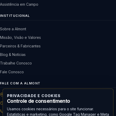
Assistência em Campo
INSTITUCIONAL
Sobre a Almont
Missão, Visão e Valores
Parceiros & Fabricantes
Blog & Notícias
Trabalhe Conosco
Fale Conosco
FALE COM A ALMONT
R: Horácio de Castilho, 284 Vila Maria | São Paulo-SP
PRIVACIDADE E COOKIES
Controle de consentimento
08h às 18h | Seg. a Qui. | 08h às 17h | Sex.
Usamos cookies necessários para o site funcionar.
11 3488-9300
RECEPÇÃO
Estatísticas e marketing, como Google Tag Manager e Meta