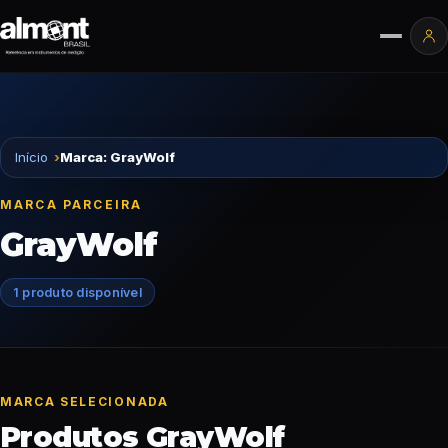
Pular para o conteúdo
Ár
Início
Marca: GrayWolf
MARCA PARCEIRA
GrayWolf
1 produto disponível
MARCA SELECIONADA
Produtos GrayWolf