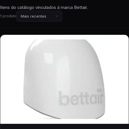
Itens do catálogo vinculados à marca Bettair.
1 produto