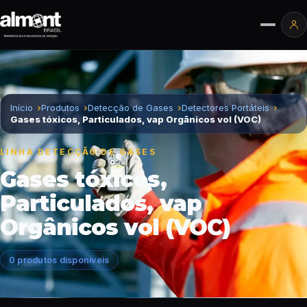
Pular para o conteúdo
Ár
Início
Produtos
Detecção de Gases
Detectores Portáteis
Gases tóxicos, Particulados, vap Orgânicos vol (VOC)
LINHA DETECÇÃO DE GASES
Gases tóxicos,
Particulados, vap
Orgânicos vol (VOC)
0 produtos disponíveis