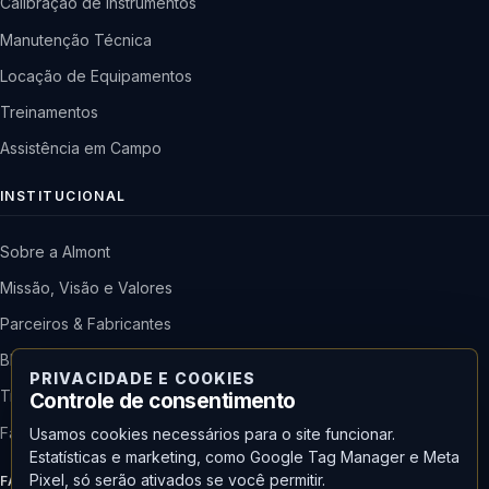
Calibração de Instrumentos
Manutenção Técnica
Locação de Equipamentos
Treinamentos
Assistência em Campo
INSTITUCIONAL
Sobre a Almont
Missão, Visão e Valores
Parceiros & Fabricantes
Blog & Notícias
PRIVACIDADE E COOKIES
Trabalhe Conosco
Controle de consentimento
Fale Conosco
Usamos cookies necessários para o site funcionar.
Estatísticas e marketing, como Google Tag Manager e Meta
Pixel, só serão ativados se você permitir.
FALE COM A ALMONT