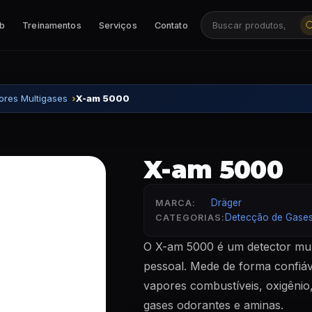
ab
Treinamentos
Serviços
Contato
Buscar produtos, ca
ores Multigases
X-am 5000
X-am 5000
Dräger
MARCA:
Detecção de Gase
CATEGORIAS:
O X-am 5000 é um detector mul
pessoal. Mede de forma confiáve
vapores combustíveis, oxigênio
gases odorantes e aminas.