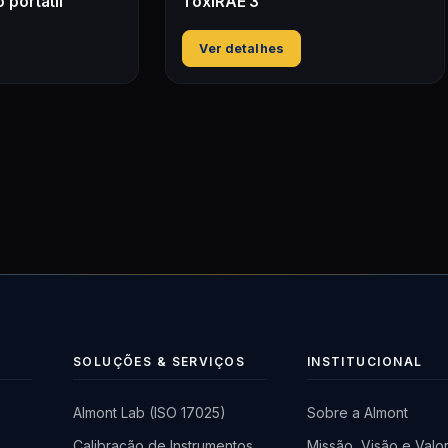
 portátil
ToxiRAE 3
Ver detalhes
SOLUÇÕES & SERVIÇOS
INSTITUCIONAL
Almont Lab (ISO 17025)
Sobre a Almont
Calibração de Instrumentos
Missão, Visão e Valo