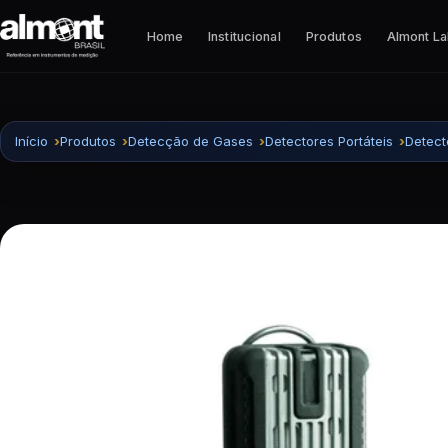
Pular para o conteúdo
Home
Institucional
Produtos
Almont L
Início
Produtos
Detecção de Gases
Detectores Portáteis
Detect