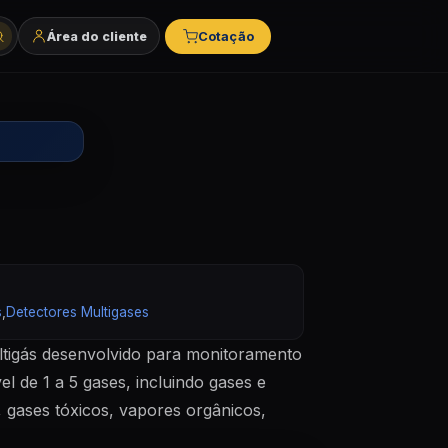
Área do cliente
Cotação
tegorias e marcas
s
,
Detectores Multigases
tigás desenvolvido para monitoramento
l de 1 a 5 gases, incluindo gases e
, gases tóxicos, vapores orgânicos,