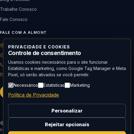
Trabalhe Conosco
Fale Conosco
FALE COM A ALMONT
R: Horácio de Castilho, 284 Vila Maria | São Paulo-SP
PRIVACIDADE E COOKIES
Controle de consentimento
08h às 18h | Seg. a Qui. | 08h às 17h | Sex.
Usamos cookies necessários para o site funcionar.
11 3488-9300
RECEPÇÃO
Estatísticas e marketing, como Google Tag Manager e Meta
recepcao@almont.com.br
Pixel, só serão ativados se você permitir.
Necessários
Estatísticas
Marketing
Solicitar orçamento
Política de Privacidade
Personalizar
© 2026 Almont do Brasil — Todos os direitos reservados.
Rejeitar opcionais
Política de Privacidade