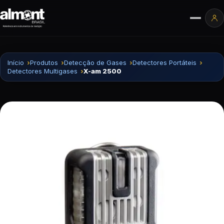
Pular para o conteúdo
Ár
Início
Produtos
Detecção de Gases
Detectores Portáteis
Detectores Multigases
X-am 2500