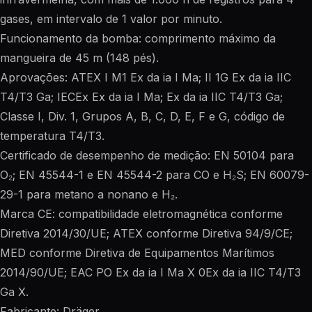
gases, em intervalo de 1 valor por minuto.
Funcionamento da bomba: comprimento máximo da
mangueira de 45 m (148 pés).
Aprovações: ATEX I M1 Ex da ia I Ma; II 1G Ex da ia IIC
T4/T3 Ga; IECEx Ex da ia I Ma; Ex da ia IIC T4/T3 Ga;
Classe I, Div. 1, Grupos A, B, C, D, E, F e G, código de
temperatura T4/T3.
Certificado de desempenho de medição: EN 50104 para
O₂; EN 45544-1 e EN 45544-2 para CO e H₂S; EN 60079-
29-1 para metano a nonano e H₂.
Marca CE: compatibilidade eletromagnética conforme
Diretiva 2014/30/UE; ATEX conforme Diretiva 94/9/CE;
MED conforme Diretiva de Equipamentos Marítimos
2014/90/UE; EAC PO Ex da ia I Ma X 0Ex da ia IIC T4/T3
Ga X.
Fabricante: Dräger.