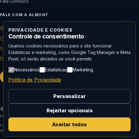
Fale Conosco
FALE COM A ALMONT
R: Horácio de Castilho, 284 Vila Maria | São Paulo-SP
PRIVACIDADE E COOKIES
Controle de consentimento
08h às 18h | Seg. a Qui. | 08h às 17h | Sex.
Usamos cookies necessários para o site funcionar.
11 3488-9300
RECEPÇÃO
Estatísticas e marketing, como Google Tag Manager e Meta
recepcao@almont.com.br
Pixel, só serão ativados se você permitir.
Necessários
Estatísticas
Marketing
Solicitar orçamento
Política de Privacidade
Personalizar
© 2026 Almont do Brasil — Todos os direitos reservados.
Rejeitar opcionais
Política de Privacidade
Aceitar todos
Fornecedor oficial de Mídia social, curadoria e produção de conteúdo e
Website