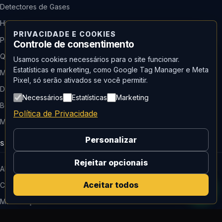
Detectores de Gases
Higiene Ocupacional
PRIVACIDADE E COOKIES
Proteção Respiratória
Controle de consentimento
Qualidade do Ar (IAQ)
Usamos cookies necessários para o site funcionar.
Estatísticas e marketing, como Google Tag Manager e Meta
Meio Ambiente
Pixel, só serão ativados se você permitir.
Dosímetro de Ruído
Necessários
Estatísticas
Marketing
Bomba de Amostragem
Política de Privacidade
Medidor de Radiação
Personalizar
SOLUÇÕES & SERVIÇOS
Rejeitar opcionais
Almont Lab (ISO 17025)
Aceitar todos
Calibração de Instrumentos
Manutenção Técnica
Locação de Equipamentos